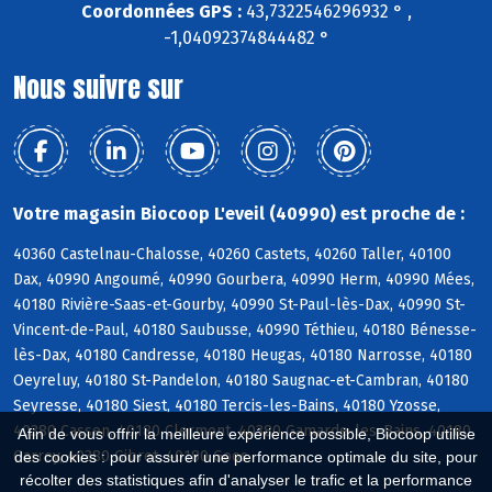
Coordonnées GPS :
43,7322546296932 ° ,
-1,04092374844482 °
Nous suivre sur
Votre magasin Biocoop L'eveil (40990) est proche de :
40360 Castelnau-Chalosse, 40260 Castets, 40260 Taller, 40100
Dax, 40990 Angoumé, 40990 Gourbera, 40990 Herm, 40990 Mées,
40180 Rivière-Saas-et-Gourby, 40990 St-Paul-lès-Dax, 40990 St-
Vincent-de-Paul, 40180 Saubusse, 40990 Téthieu, 40180 Bénesse-
lès-Dax, 40180 Candresse, 40180 Heugas, 40180 Narrosse, 40180
Oeyreluy, 40180 St-Pandelon, 40180 Saugnac-et-Cambran, 40180
Seyresse, 40180 Siest, 40180 Tercis-les-Bains, 40180 Yzosse,
40380 Cassen, 40180 Clermont, 40380 Gamarde-les-Bains, 40180
Afin de vous offrir la meilleure expérience possible, Biocoop utilise
Garrey, 40380 Gibret, 40180 Goos
des cookies : pour assurer une performance optimale du site, pour
récolter des statistiques afin d'analyser le trafic et la performance