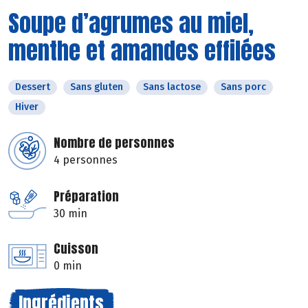
Soupe d’agrumes au miel,
menthe et amandes effilées
Dessert
Sans gluten
Sans lactose
Sans porc
Hiver
Nombre de personnes
4 personnes
Préparation
30 min
Cuisson
0 min
Ingrédients