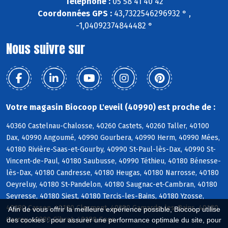
Téléphone :
05 58 41 40 42
Coordonnées GPS :
43,7322546296932 ° ,
-1,04092374844482 °
Nous suivre sur
Votre magasin Biocoop L'eveil (40990) est proche de :
40360 Castelnau-Chalosse, 40260 Castets, 40260 Taller, 40100
Dax, 40990 Angoumé, 40990 Gourbera, 40990 Herm, 40990 Mées,
40180 Rivière-Saas-et-Gourby, 40990 St-Paul-lès-Dax, 40990 St-
Vincent-de-Paul, 40180 Saubusse, 40990 Téthieu, 40180 Bénesse-
lès-Dax, 40180 Candresse, 40180 Heugas, 40180 Narrosse, 40180
Oeyreluy, 40180 St-Pandelon, 40180 Saugnac-et-Cambran, 40180
Seyresse, 40180 Siest, 40180 Tercis-les-Bains, 40180 Yzosse,
40380 Cassen, 40180 Clermont, 40380 Gamarde-les-Bains, 40180
Afin de vous offrir la meilleure expérience possible, Biocoop utilise
Garrey, 40380 Gibret, 40180 Goos
des cookies : pour assurer une performance optimale du site, pour