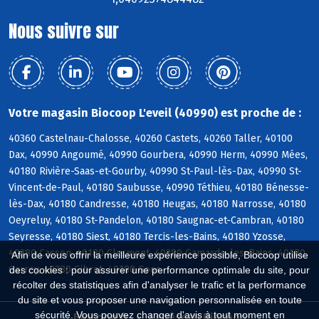
Nous suivre sur
Votre magasin Biocoop L'eveil (40990) est proche de :
40360 Castelnau-Chalosse, 40260 Castets, 40260 Taller, 40100
Dax, 40990 Angoumé, 40990 Gourbera, 40990 Herm, 40990 Mées,
40180 Rivière-Saas-et-Gourby, 40990 St-Paul-lès-Dax, 40990 St-
Vincent-de-Paul, 40180 Saubusse, 40990 Téthieu, 40180 Bénesse-
lès-Dax, 40180 Candresse, 40180 Heugas, 40180 Narrosse, 40180
Oeyreluy, 40180 St-Pandelon, 40180 Saugnac-et-Cambran, 40180
Seyresse, 40180 Siest, 40180 Tercis-les-Bains, 40180 Yzosse,
40380 Cassen, 40180 Clermont, 40380 Gamarde-les-Bains, 40180
Afin de vous offrir la meilleure expérience possible, Biocoop utilise
Garrey, 40380 Gibret, 40180 Goos
des cookies : pour assurer une performance optimale du site, pour
récolter des statistiques afin d'analyser le trafic et la performance
du site et vous proposer une navigation personnalisée en toute
sécurité. Vous pouvez changer d'avis à tout moment en
Biocoop.fr
Le réseau Biocoop