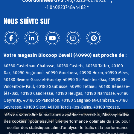
Coordonnées GPS :
43,7322546296932 ° ,
-1,04092374844482 °
Nous suivre sur
Votre magasin Biocoop L'eveil (40990) est proche de :
40360 Castelnau-Chalosse, 40260 Castets, 40260 Taller, 40100
Dax, 40990 Angoumé, 40990 Gourbera, 40990 Herm, 40990 Mées,
40180 Rivière-Saas-et-Gourby, 40990 St-Paul-lès-Dax, 40990 St-
Vincent-de-Paul, 40180 Saubusse, 40990 Téthieu, 40180 Bénesse-
lès-Dax, 40180 Candresse, 40180 Heugas, 40180 Narrosse, 40180
Oeyreluy, 40180 St-Pandelon, 40180 Saugnac-et-Cambran, 40180
Seyresse, 40180 Siest, 40180 Tercis-les-Bains, 40180 Yzosse,
40380 Cassen, 40180 Clermont, 40380 Gamarde-les-Bains, 40180
Afin de vous offrir la meilleure expérience possible, Biocoop utilise
Garrey, 40380 Gibret, 40180 Goos
des cookies : pour assurer une performance optimale du site, pour
récolter des statistiques afin d'analyser le trafic et la performance
du site et vous proposer une navigation personnalisée en toute