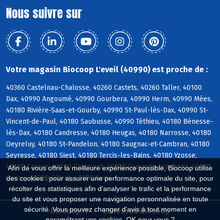
Nous suivre sur
Votre magasin Biocoop L'eveil (40990) est proche de :
40360 Castelnau-Chalosse, 40260 Castets, 40260 Taller, 40100
Dax, 40990 Angoumé, 40990 Gourbera, 40990 Herm, 40990 Mées,
40180 Rivière-Saas-et-Gourby, 40990 St-Paul-lès-Dax, 40990 St-
Vincent-de-Paul, 40180 Saubusse, 40990 Téthieu, 40180 Bénesse-
lès-Dax, 40180 Candresse, 40180 Heugas, 40180 Narrosse, 40180
Oeyreluy, 40180 St-Pandelon, 40180 Saugnac-et-Cambran, 40180
Seyresse, 40180 Siest, 40180 Tercis-les-Bains, 40180 Yzosse,
40380 Cassen, 40180 Clermont, 40380 Gamarde-les-Bains, 40180
Afin de vous offrir la meilleure expérience possible, Biocoop utilise
Garrey, 40380 Gibret, 40180 Goos
des cookies : pour assurer une performance optimale du site, pour
récolter des statistiques afin d'analyser le trafic et la performance
du site et vous proposer une navigation personnalisée en toute
sécurité. Vous pouvez changer d'avis à tout moment en
Biocoop.fr
Le réseau Biocoop
paramétrant vos cookies. OK pour vous ?