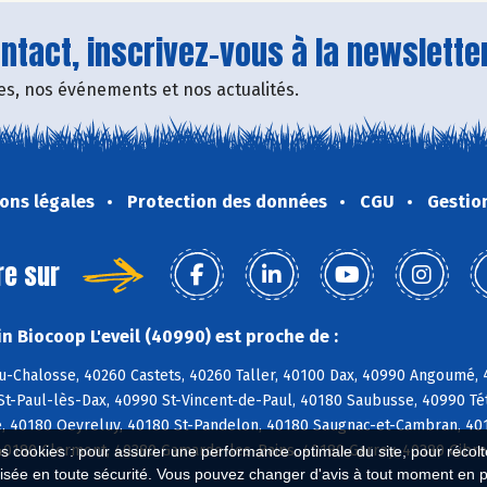
tact, inscrivez-vous à la newsletter
fres, nos événements et nos actualités.
ons légales
Protection des données
CGU
Gestio
re sur
n Biocoop L'eveil (40990) est proche de :
u-Chalosse, 40260 Castets, 40260 Taller, 40100 Dax, 40990 Angoumé,
St-Paul-lès-Dax, 40990 St-Vincent-de-Paul, 40180 Saubusse, 40990 T
, 40180 Oeyreluy, 40180 St-Pandelon, 40180 Saugnac-et-Cambran, 4018
40180 Clermont, 40380 Gamarde-les-Bains, 40180 Garrey, 40380 Gibre
es cookies : pour assurer une performance optimale du site, pour récolter
isée en toute sécurité. Vous pouvez changer d'avis à tout moment en 