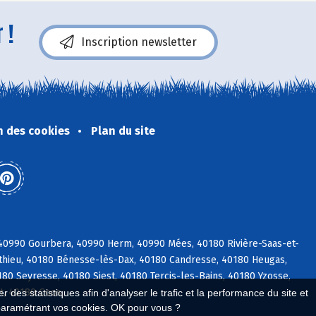
 !
Inscription newsletter
n des cookies
Plan du site
 40990 Gourbera, 40990 Herm, 40990 Mées, 40180 Rivière-Saas-et-
éthieu, 40180 Bénesse-lès-Dax, 40180 Candresse, 40180 Heugas,
0 Seyresse, 40180 Siest, 40180 Tercis-les-Bains, 40180 Yzosse,
t, 40180 Goos
 des statistiques afin d'analyser le trafic et la performance du site et
paramétrant vos cookies. OK pour vous ?