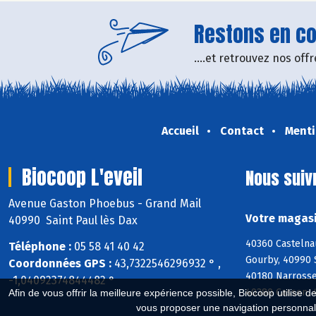
Restons en con
....et retrouvez nos of
Accueil
Contact
Menti
Biocoop L'eveil
Nous suiv
Avenue Gaston Phoebus - Grand Mail
Votre magasi
40990 Saint Paul lès Dax
40360 Castelna
Téléphone :
05 58 41 40 42
Gourby, 40990 
Coordonnées GPS :
43,7322546296932 ° ,
40180 Narrosse
-1,04092374844482 °
40380 Cassen, 
Afin de vous offrir la meilleure expérience possible, Biocoop utilise d
vous proposer une navigation personnal