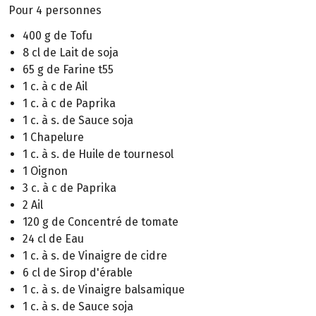
Pour 4 personnes
400 g de Tofu
8 cl de Lait de soja
65 g de Farine t55
1 c. à c de Ail
1 c. à c de Paprika
1 c. à s. de Sauce soja
1 Chapelure
1 c. à s. de Huile de tournesol
1 Oignon
3 c. à c de Paprika
2 Ail
120 g de Concentré de tomate
24 cl de Eau
1 c. à s. de Vinaigre de cidre
6 cl de Sirop d'érable
1 c. à s. de Vinaigre balsamique
1 c. à s. de Sauce soja