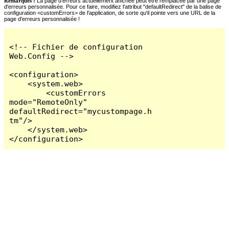
Remarques :
La page d'erreurs actuellement affichée peut être remplacée par une page
d'erreurs personnalisée. Pour ce faire, modifiez l'attribut "defaultRedirect" de la balise de
configuration <customErrors> de l'application, de sorte qu'il pointe vers une URL de la
page d'erreurs personnalisée !
<!-- Fichier de configuration 
Web.Config -->

<configuration>

    <system.web>

        <customErrors 
mode="RemoteOnly" 
defaultRedirect="mycustompage.h
tm"/>

    </system.web>

</configuration>