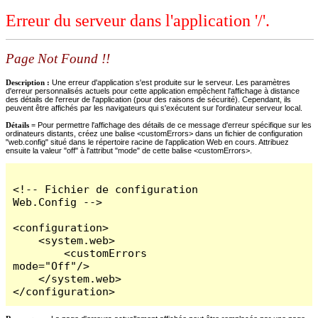
Erreur du serveur dans l'application '/'.
Page Not Found !!
Description :
Une erreur d'application s'est produite sur le serveur. Les paramètres
d'erreur personnalisés actuels pour cette application empêchent l'affichage à distance
des détails de l'erreur de l'application (pour des raisons de sécurité). Cependant, ils
peuvent être affichés par les navigateurs qui s'exécutent sur l'ordinateur serveur local.
Détails =
Pour permettre l'affichage des détails de ce message d'erreur spécifique sur les
ordinateurs distants, créez une balise <customErrors> dans un fichier de configuration
"web.config" situé dans le répertoire racine de l'application Web en cours. Attribuez
ensuite la valeur "off" à l'attribut "mode" de cette balise <customErrors>.
<!-- Fichier de configuration 
Web.Config -->

<configuration>

    <system.web>

        <customErrors 
mode="Off"/>

    </system.web>

</configuration>