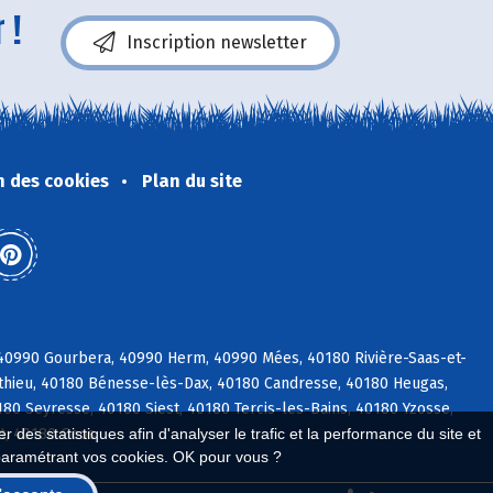
 !
Inscription newsletter
n des cookies
Plan du site
 40990 Gourbera, 40990 Herm, 40990 Mées, 40180 Rivière-Saas-et-
éthieu, 40180 Bénesse-lès-Dax, 40180 Candresse, 40180 Heugas,
0 Seyresse, 40180 Siest, 40180 Tercis-les-Bains, 40180 Yzosse,
t, 40180 Goos
 des statistiques afin d'analyser le trafic et la performance du site et
paramétrant vos cookies. OK pour vous ?