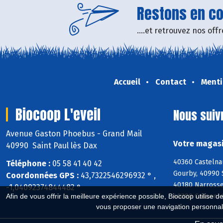
Restons en con
....et retrouvez nos of
Accueil
Contact
Menti
Biocoop L'eveil
Nous suiv
Avenue Gaston Phoebus - Grand Mail
Votre magasi
40990 Saint Paul lès Dax
40360 Castelna
Téléphone :
05 58 41 40 42
Gourby, 40990 
Coordonnées GPS :
43,7322546296932 ° ,
40180 Narrosse
-1,04092374844482 °
40380 Cassen, 
Afin de vous offrir la meilleure expérience possible, Biocoop utilise d
vous proposer une navigation personnal