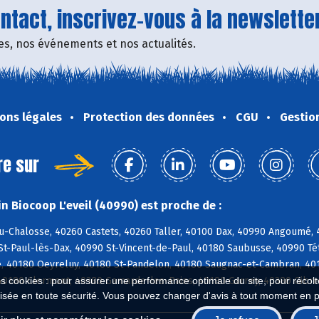
tact, inscrivez-vous à la newsletter
fres, nos événements et nos actualités.
ons légales
Protection des données
CGU
Gestio
re sur
n Biocoop L'eveil (40990) est proche de :
u-Chalosse, 40260 Castets, 40260 Taller, 40100 Dax, 40990 Angoumé,
St-Paul-lès-Dax, 40990 St-Vincent-de-Paul, 40180 Saubusse, 40990 T
, 40180 Oeyreluy, 40180 St-Pandelon, 40180 Saugnac-et-Cambran, 4018
40180 Clermont, 40380 Gamarde-les-Bains, 40180 Garrey, 40380 Gibre
es cookies : pour assurer une performance optimale du site, pour récolter
isée en toute sécurité. Vous pouvez changer d'avis à tout moment en 