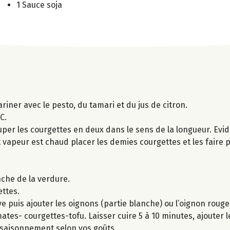
1 Sauce soja
ariner avec le pesto, du tamari et du jus de citron.
C.
uper les courgettes en deux dans le sens de la longueur. Evid
it vapeur est chaud placer les demies courgettes et les faire 
nche de la verdure.
ettes.
ve puis ajouter les oignons (partie blanche) ou l’oignon rouge
tes- courgettes-tofu. Laisser cuire 5 à 10 minutes, ajouter l
’assaisonnement selon vos goûts.