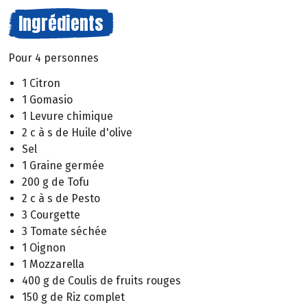
Ingrédients
Pour 4 personnes
1 Citron
1 Gomasio
1 Levure chimique
2 c à s de Huile d'olive
Sel
1 Graine germée
200 g de Tofu
2 c à s de Pesto
3 Courgette
3 Tomate séchée
1 Oignon
1 Mozzarella
400 g de Coulis de fruits rouges
150 g de Riz complet