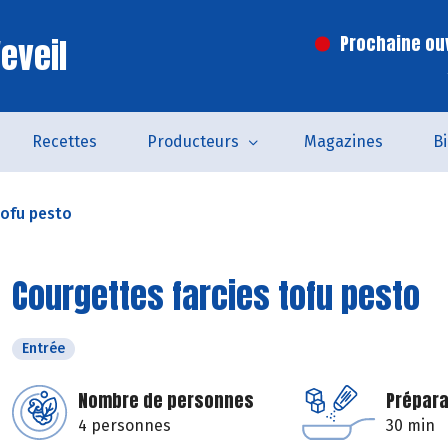
eveil
Prochaine ouv
Recettes
Producteurs
Magazines
B
tofu pesto
Courgettes farcies tofu pesto
Entrée
Nombre de personnes
Prépara
4 personnes
30 min