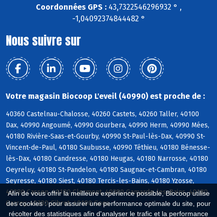
Coordonnées GPS :
43,7322546296932 ° ,
-1,04092374844482 °
Nous suivre sur
Votre magasin Biocoop L'eveil (40990) est proche de :
40360 Castelnau-Chalosse, 40260 Castets, 40260 Taller, 40100
Dax, 40990 Angoumé, 40990 Gourbera, 40990 Herm, 40990 Mées,
40180 Rivière-Saas-et-Gourby, 40990 St-Paul-lès-Dax, 40990 St-
Vincent-de-Paul, 40180 Saubusse, 40990 Téthieu, 40180 Bénesse-
lès-Dax, 40180 Candresse, 40180 Heugas, 40180 Narrosse, 40180
Oeyreluy, 40180 St-Pandelon, 40180 Saugnac-et-Cambran, 40180
Seyresse, 40180 Siest, 40180 Tercis-les-Bains, 40180 Yzosse,
40380 Cassen, 40180 Clermont, 40380 Gamarde-les-Bains, 40180
Afin de vous offrir la meilleure expérience possible, Biocoop utilise
Garrey, 40380 Gibret, 40180 Goos
des cookies : pour assurer une performance optimale du site, pour
récolter des statistiques afin d'analyser le trafic et la performance