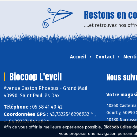
Restons en con
....et retrouvez nos of
Accueil
Contact
Menti
Biocoop L'eveil
Nous suiv
Avenue Gaston Phoebus - Grand Mail
Votre magasi
40990 Saint Paul lès Dax
40360 Castelna
Téléphone :
05 58 41 40 42
Gourby, 40990 
Coordonnées GPS :
43,7322546296932 ° ,
40180 Narrosse
-1,04092374844482 °
40380 Cassen, 
Afin de vous offrir la meilleure expérience possible, Biocoop utilise d
vous proposer une navigation personnal