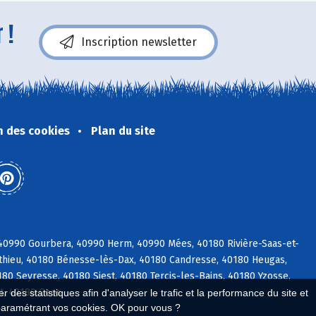
 !
Inscription newsletter
n des cookies
Plan du site
 40990 Gourbera, 40990 Herm, 40990 Mées, 40180 Rivière-Saas-et-
éthieu, 40180 Bénesse-lès-Dax, 40180 Candresse, 40180 Heugas,
0 Seyresse, 40180 Siest, 40180 Tercis-les-Bains, 40180 Yzosse,
t, 40180 Goos
 des statistiques afin d'analyser le trafic et la performance du site et
paramétrant vos cookies. OK pour vous ?