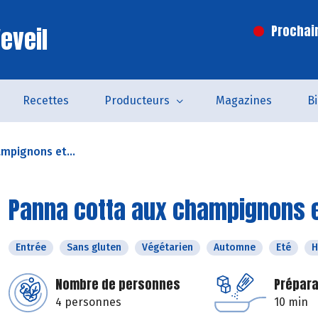
eveil
Prochai
Recettes
Producteurs
Magazines
B
mpignons et...
Panna cotta aux champignons 
Entrée
Sans gluten
Végétarien
Automne
Eté
H
Nombre de personnes
Prépara
4 personnes
10 min