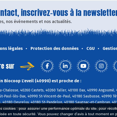
tact, inscrivez-vous à la newsletter
fres, nos événements et nos actualités.
ons légales
Protection des données
CGU
Gestio
re sur
n Biocoop L'eveil (40990) est proche de :
u-Chalosse, 40260 Castets, 40260 Taller, 40100 Dax, 40990 Angoumé,
St-Paul-lès-Dax, 40990 St-Vincent-de-Paul, 40180 Saubusse, 40990 T
, 40180 Oeyreluy, 40180 St-Pandelon, 40180 Saugnac-et-Cambran, 4018
40180 Clermont, 40380 Gamarde-les-Bains, 40180 Garrey, 40380 Gibre
es cookies : pour assurer une performance optimale du site, pour récolter
isée en toute sécurité. Vous pouvez changer d'avis à tout moment en 