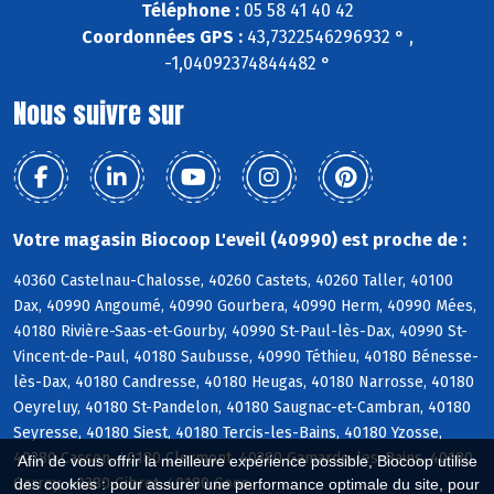
Téléphone :
05 58 41 40 42
Coordonnées GPS :
43,7322546296932 ° ,
-1,04092374844482 °
Nous suivre sur
Votre magasin Biocoop L'eveil (40990) est proche de :
40360 Castelnau-Chalosse, 40260 Castets, 40260 Taller, 40100
Dax, 40990 Angoumé, 40990 Gourbera, 40990 Herm, 40990 Mées,
40180 Rivière-Saas-et-Gourby, 40990 St-Paul-lès-Dax, 40990 St-
Vincent-de-Paul, 40180 Saubusse, 40990 Téthieu, 40180 Bénesse-
lès-Dax, 40180 Candresse, 40180 Heugas, 40180 Narrosse, 40180
Oeyreluy, 40180 St-Pandelon, 40180 Saugnac-et-Cambran, 40180
Seyresse, 40180 Siest, 40180 Tercis-les-Bains, 40180 Yzosse,
40380 Cassen, 40180 Clermont, 40380 Gamarde-les-Bains, 40180
Afin de vous offrir la meilleure expérience possible, Biocoop utilise
Garrey, 40380 Gibret, 40180 Goos
des cookies : pour assurer une performance optimale du site, pour