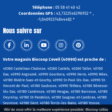
Téléphone :
05 58 41 40 42
Coordonnées GPS :
43,7322546296932 ° ,
-1,04092374844482 °
Nous suivre sur
Votre magasin Biocoop L'eveil (40990) est proche de :
40360 Castelnau-Chalosse, 40260 Castets, 40260 Taller, 40100
Dax, 40990 Angoumé, 40990 Gourbera, 40990 Herm, 40990 Mées,
40180 Rivière-Saas-et-Gourby, 40990 St-Paul-lès-Dax, 40990 St-
Vincent-de-Paul, 40180 Saubusse, 40990 Téthieu, 40180 Bénesse-
lès-Dax, 40180 Candresse, 40180 Heugas, 40180 Narrosse, 40180
Oeyreluy, 40180 St-Pandelon, 40180 Saugnac-et-Cambran, 40180
Seyresse, 40180 Siest, 40180 Tercis-les-Bains, 40180 Yzosse,
40380 Cassen, 40180 Clermont, 40380 Gamarde-les-Bains, 40180
Afin de vous offrir la meilleure expérience possible, Biocoop utilise