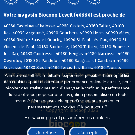
Votre magasin Biocoop L'eveil (40990) est proche de :
40360 Castelnau-Chalosse, 40260 Castets, 40260 Taller, 40100
Dax, 40990 Angoumé, 40990 Gourbera, 40990 Herm, 40990 Mées,
40180 Rivière-Saas-et-Gourby, 40990 St-Paul-lès-Dax, 40990 St-
Vincent-de-Paul, 40180 Saubusse, 40990 Téthieu, 40180 Bénesse-
lès-Dax, 40180 Candresse, 40180 Heugas, 40180 Narrosse, 40180
Oeyreluy, 40180 St-Pandelon, 40180 Saugnac-et-Cambran, 40180
Seyresse, 40180 Siest, 40180 Tercis-les-Bains, 40180 Yzosse,
40380 Cassen, 40180 Clermont, 40380 Gamarde-les-Bains, 40180
Afin de vous offrir la meilleure expérience possible, Biocoop utilise
Garrey, 40380 Gibret, 40180 Goos
des cookies : pour assurer une performance optimale du site, pour
récolter des statistiques afin d'analyser le trafic et la performance
du site et vous proposer une navigation personnalisée en toute
sécurité. Vous pouvez changer d'avis à tout moment en
Biocoop.fr
Le réseau Biocoop
paramétrant vos cookies. OK pour vous ?
Copyright Biocoop 2026
En savoir plus et paramétrer les cookies
Je refuse
J'accepte