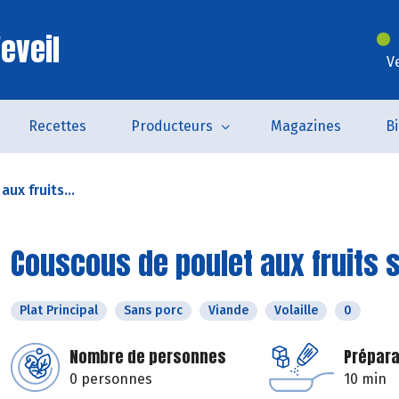
eveil
V
Recettes
Producteurs
Magazines
B
ux fruits...
Couscous de poulet aux fruits 
Plat Principal
Sans porc
Viande
Volaille
0
Nombre de personnes
Prépara
0 personnes
10 min