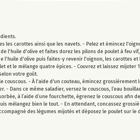
édients.
les carottes ainsi que les navets. - Pelez et émincez l'oign
e l'huile d'olive et faites dorez les pilons de poulet à feu vif
l'huile d'olive puis faites-y revenir l'oignon, les carottes e
et et le mélange quatre épices. - Couvrez et laissez mijoter 
selon votre goût.
le couscous. - À l'aide d'un couteau, émincez grossièrement l
er. - Dans ce même saladier, versez le couscous, l’eau bouill
bsorbée, à l’aide d’une fourchette, égrenez le couscous afin d
t puis mélangez bien le tout. - En attendant, concassez gross
 accompagné des légumes mijotés et déposez le poulet sur le 