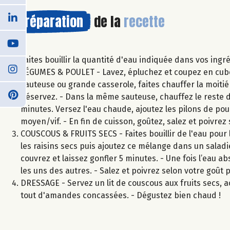
Préparation
de la
recette
Faites bouillir la quantité d'eau indiquée dans vos ingr
LÉGUMES & POULET - Lavez, épluchez et coupez en cubes 
sauteuse ou grande casserole, faites chauffer la moitié d
Réservez. - Dans la même sauteuse, chauffez le reste de 
minutes. Versez l'eau chaude, ajoutez les pilons de poul
moyen/vif. - En fin de cuisson, goûtez, salez et poivrez 
COUSCOUS & FRUITS SECS - Faites bouillir de l'eau pour 
les raisins secs puis ajoutez ce mélange dans un saladi
couvrez et laissez gonfler 5 minutes. - Une fois l’eau a
les uns des autres. - Salez et poivrez selon votre goû
DRESSAGE - Servez un lit de couscous aux fruits secs,
tout d'amandes concassées. - Dégustez bien chaud !