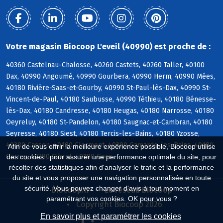
Votre magasin Biocoop L'eveil (40990) est proche de :
40360 Castelnau-Chalosse, 40260 Castets, 40260 Taller, 40100
Dax, 40990 Angoumé, 40990 Gourbera, 40990 Herm, 40990 Mées,
40180 Rivière-Saas-et-Gourby, 40990 St-Paul-lès-Dax, 40990 St-
Vincent-de-Paul, 40180 Saubusse, 40990 Téthieu, 40180 Bénesse-
lès-Dax, 40180 Candresse, 40180 Heugas, 40180 Narrosse, 40180
Oeyreluy, 40180 St-Pandelon, 40180 Saugnac-et-Cambran, 40180
Seyresse, 40180 Siest, 40180 Tercis-les-Bains, 40180 Yzosse,
40380 Cassen, 40180 Clermont, 40380 Gamarde-les-Bains, 40180
Afin de vous offrir la meilleure expérience possible, Biocoop utilise
Garrey, 40380 Gibret, 40180 Goos
des cookies : pour assurer une performance optimale du site, pour
récolter des statistiques afin d'analyser le trafic et la performance
du site et vous proposer une navigation personnalisée en toute
sécurité. Vous pouvez changer d'avis à tout moment en
Biocoop.fr
Le réseau Biocoop
paramétrant vos cookies. OK pour vous ?
Copyright Biocoop 2026
En savoir plus et paramétrer les cookies