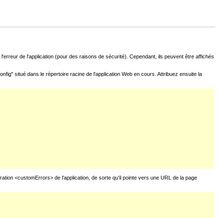
l'erreur de l'application (pour des raisons de sécurité). Cependant, ils peuvent être affichés
fig" situé dans le répertoire racine de l'application Web en cours. Attribuez ensuite la
uration <customErrors> de l'application, de sorte qu'il pointe vers une URL de la page