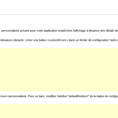
 personnalisés actuels pour cette application empêchent l'affichage à distance des détails de 
rdinateurs distants, créez une balise <customErrors> dans un fichier de configuration "web.con
urs personnalisée. Pour ce faire, modifiez l'attribut "defaultRedirect" de la balise de config