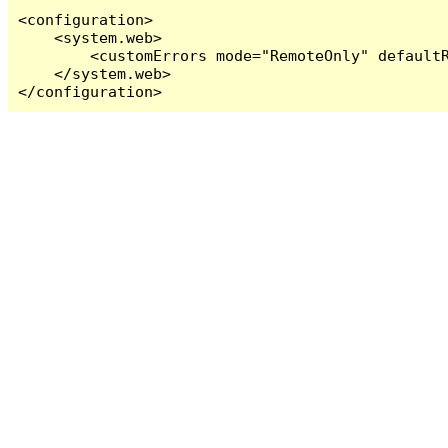
<configuration>

    <system.web>

        <customErrors mode="RemoteOnly" defaultR
    </system.web>

</configuration>