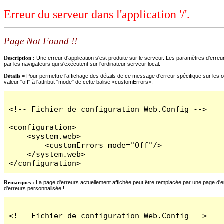
Erreur du serveur dans l'application '/'.
Page Not Found !!
Description :
Une erreur d'application s'est produite sur le serveur. Les paramètres d'erreur
par les navigateurs qui s'exécutent sur l'ordinateur serveur local.
Détails =
Pour permettre l'affichage des détails de ce message d'erreur spécifique sur les o
valeur "off" à l'attribut "mode" de cette balise <customErrors>.
<!-- Fichier de configuration Web.Config -->

<configuration>

    <system.web>

        <customErrors mode="Off"/>

    </system.web>

</configuration>
Remarques :
La page d'erreurs actuellement affichée peut être remplacée par une page d'erre
d'erreurs personnalisée !
<!-- Fichier de configuration Web.Config -->
