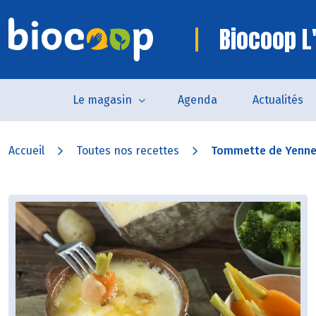
Biocoop L'
Le magasin
Agenda
Actualités
Accueil
Toutes nos recettes
Tommette de Yenne