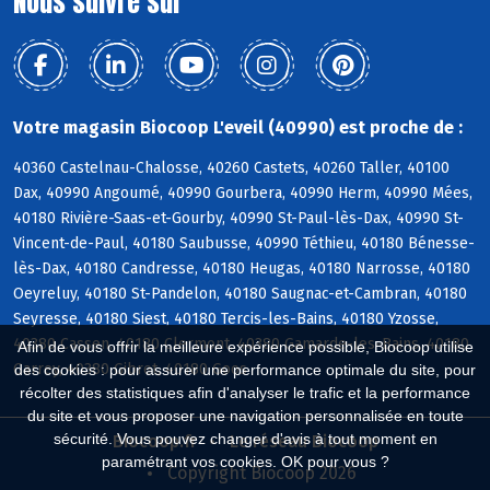
Nous suivre sur
Votre magasin Biocoop L'eveil (40990) est proche de :
40360 Castelnau-Chalosse, 40260 Castets, 40260 Taller, 40100
Dax, 40990 Angoumé, 40990 Gourbera, 40990 Herm, 40990 Mées,
40180 Rivière-Saas-et-Gourby, 40990 St-Paul-lès-Dax, 40990 St-
Vincent-de-Paul, 40180 Saubusse, 40990 Téthieu, 40180 Bénesse-
lès-Dax, 40180 Candresse, 40180 Heugas, 40180 Narrosse, 40180
Oeyreluy, 40180 St-Pandelon, 40180 Saugnac-et-Cambran, 40180
Seyresse, 40180 Siest, 40180 Tercis-les-Bains, 40180 Yzosse,
40380 Cassen, 40180 Clermont, 40380 Gamarde-les-Bains, 40180
Afin de vous offrir la meilleure expérience possible, Biocoop utilise
Garrey, 40380 Gibret, 40180 Goos
des cookies : pour assurer une performance optimale du site, pour
récolter des statistiques afin d'analyser le trafic et la performance
du site et vous proposer une navigation personnalisée en toute
sécurité. Vous pouvez changer d'avis à tout moment en
Biocoop.fr
Le réseau Biocoop
paramétrant vos cookies. OK pour vous ?
Copyright Biocoop 2026