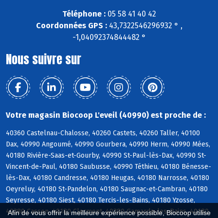
Téléphone :
05 58 41 40 42
Coordonnées GPS :
43,7322546296932 ° ,
-1,04092374844482 °
Nous suivre sur
Votre magasin Biocoop L'eveil (40990) est proche de :
40360 Castelnau-Chalosse, 40260 Castets, 40260 Taller, 40100
Dax, 40990 Angoumé, 40990 Gourbera, 40990 Herm, 40990 Mées,
40180 Rivière-Saas-et-Gourby, 40990 St-Paul-lès-Dax, 40990 St-
Vincent-de-Paul, 40180 Saubusse, 40990 Téthieu, 40180 Bénesse-
lès-Dax, 40180 Candresse, 40180 Heugas, 40180 Narrosse, 40180
Oeyreluy, 40180 St-Pandelon, 40180 Saugnac-et-Cambran, 40180
Seyresse, 40180 Siest, 40180 Tercis-les-Bains, 40180 Yzosse,
40380 Cassen, 40180 Clermont, 40380 Gamarde-les-Bains, 40180
Afin de vous offrir la meilleure expérience possible, Biocoop utilise